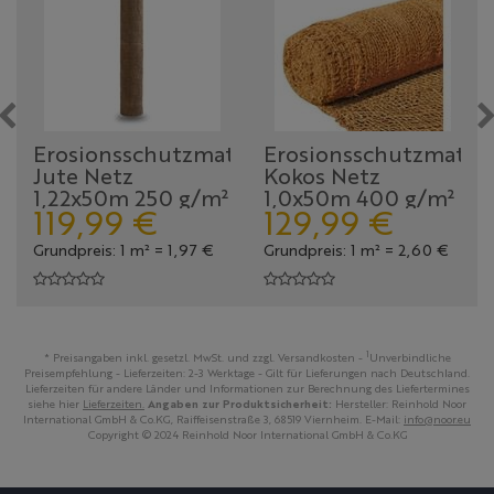
Erosionsschutzmatte
Erosionsschutzmatte
Jute Netz
Kokos Netz
1,22x50m 250 g/m²
1,0x50m 400 g/m²
119,
99
€
129,
99
€
Grundpreis: 1 m² =
1,
97
€
Grundpreis: 1 m² =
2,
60
€
1
* Preisangaben inkl. gesetzl. MwSt. und zzgl. Versandkosten -
Unverbindliche
Preisempfehlung - Lieferzeiten: 2-3 Werktage - Gilt für Lieferungen nach Deutschland.
Lieferzeiten für andere Länder und Informationen zur Berechnung des Liefertermines
siehe hier
Lieferzeiten.
Angaben zur Produktsicherheit:
Hersteller: Reinhold Noor
International GmbH & Co.KG, Raiffeisenstraße 3, 68519 Viernheim. E-Mail:
info@noor.eu
Copyright © 2024 Reinhold Noor International GmbH & Co.KG