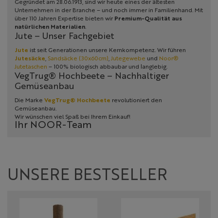
Gegründet am 28.06.1913, sind wir heute eines der ältesten
Unternehmen in der Branche – und noch immer in Familienhand. Mit
über 110 Jahren Expertise bieten wir
Premium-Qualität aus
natürlichen Materialien
.
Jute – Unser Fachgebiet
Jute
ist seit Generationen unsere Kernkompetenz. Wir führen
Jutesäcke
,
Sandsäcke (30x60cm)
,
Jutegewebe
und
Noor®
Jutetaschen
– 100% biologisch abbaubar und langlebig.
VegTrug® Hochbeete – Nachhaltiger
Gemüseanbau
Die Marke
VegTrug® Hochbeete
revolutioniert den
Gemüseanbau.
Wir wünschen viel Spaß bei Ihrem Einkauf!
Ihr NOOR-Team
UNSERE BESTSELLER