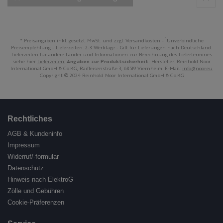
1
* Preisangaben inkl. gesetzl. MwSt. und zzgl. Versandkosten -
Unverbindliche
Preisempfehlung - Lieferzeiten: 2-3 Werktage - Gilt für Lieferungen nach Deutschland.
Lieferzeiten für andere Länder und Informationen zur Berechnung des Liefertermines
siehe hier
Lieferzeiten.
Angaben zur Produktsicherheit:
Hersteller: Reinhold Noor
International GmbH & Co.KG, Raiffeisenstraße 3, 68519 Viernheim. E-Mail:
info@noor.eu
Copyright © 2024 Reinhold Noor International GmbH & Co.KG
Rechtliches
AGB & Kundeninfo
Impressum
Widerruf/-formular
Datenschutz
Hinweis nach ElektroG
Zölle und Gebühren
Cookie-Präferenzen