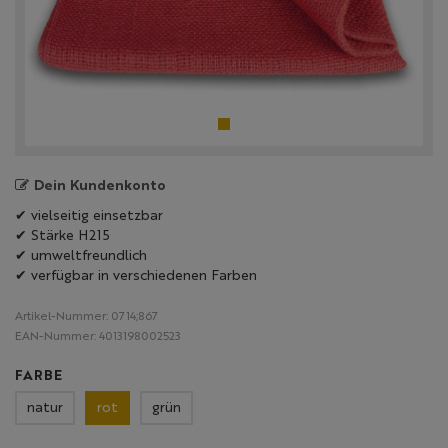
Dein Kundenkonto
✔ vielseitig einsetzbar
✔ Stärke H215
✔ umweltfreundlich
✔ verfügbar in verschiedenen Farben
Artikel-Nummer:
0714;867
EAN-Nummer:
4013198002523
FARBE
natur
rot
grün