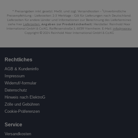
1
* Preisangaben inkl. gesetzl. MwSt. und zzgl. Versandkosten -
Unverbindliche
Preisempfehlung - Lieferzeiten: 2-3 Werktage - Gilt für Lieferungen nach Deutschland.
Lieferzeiten für andere Länder und Informationen zur Berechnung des Liefertermines
siehe hier
Lieferzeiten.
Angaben zur Produktsicherheit:
Hersteller: Reinhold Noor
International GmbH & Co.KG, Raiffeisenstraße 3, 68519 Viernheim. E-Mail:
info@noor.eu
Copyright © 2024 Reinhold Noor International GmbH & Co.KG
Rechtliches
AGB & Kundeninfo
Impressum
Widerruf/-formular
Datenschutz
Hinweis nach ElektroG
Zölle und Gebühren
Cookie-Präferenzen
Service
Versandkosten