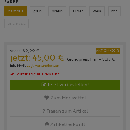
FARBE
bambus
grün
braun
silber
weiß
rot
anthrazit
statt:
89,
99
€
AKTION -50 %
jetzt:
45,
00
€
Grundpreis: 1 m² =
8,
33
€
inkl. MwSt.
zzgl. Versandkosten
kurzfristig ausverkauft
Jetzt vorbestellen!
Zum Merkzettel
Fragen zum Artikel
Artikelherkunft