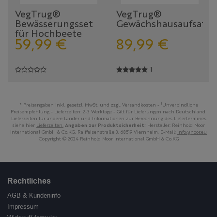
VegTrug®
VegTrug®
Bewässerungsset
Gewächshausaufsatz
für Hochbeete
59,
99
€
89,
99
€
1
1
* Preisangaben inkl. gesetzl. MwSt. und zzgl. Versandkosten -
Unverbindliche
Preisempfehlung - Lieferzeiten: 2-3 Werktage - Gilt für Lieferungen nach Deutschland.
Lieferzeiten für andere Länder und Informationen zur Berechnung des Liefertermines
siehe hier
Lieferzeiten.
Angaben zur Produktsicherheit:
Hersteller: Reinhold Noor
International GmbH & Co.KG, Raiffeisenstraße 3, 68519 Viernheim. E-Mail:
info@noor.eu
Copyright © 2024 Reinhold Noor International GmbH & Co.KG
Rechtliches
AGB & Kundeninfo
Impressum